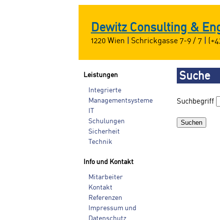
Dewitz Consulting & E
1220 Wien
|
Schrickgasse 7-9 / 7
|
(+4
Suche
Leistungen
Integrierte
Managementsysteme
Suchbegriff
IT
Schulungen
Sicherheit
Technik
Info und Kontakt
Mitarbeiter
Kontakt
Referenzen
Impressum und
Datenschutz