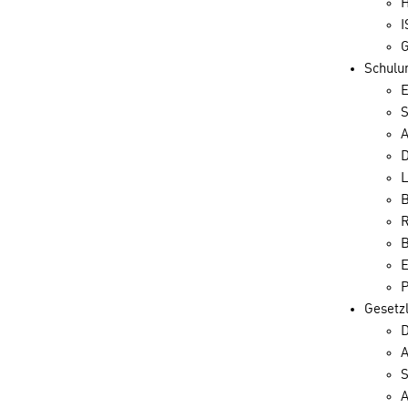
H
I
G
Schulu
E
A
L
B
R
E
P
Gesetz
D
A
S
A