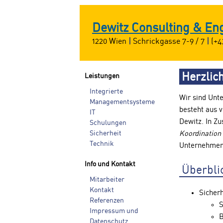
Dewitz Consulting & E
1220 Wien
|
Schrickgasse 7-9 / 7
|
(+4
Herzlic
Leistungen
Integrierte
Wir sind Unt
Managementsysteme
besteht aus v
IT
Dewitz. In 
Schulungen
Sicherheit
Koordination
Technik
Unternehmen
Info und Kontakt
Überbli
Mitarbeiter
Kontakt
Sicherh
Referenzen
S
Impressum und
B
Datenschutz