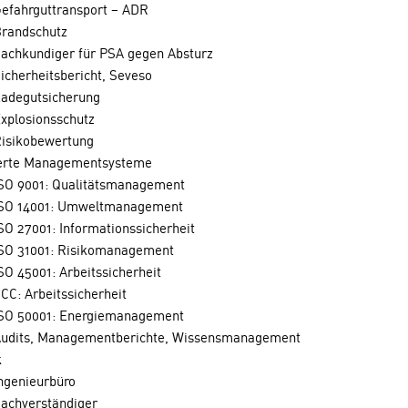
efahrguttransport – ADR
randschutz
achkundiger für PSA gegen Absturz
icherheitsbericht, Seveso
adegutsicherung
xplosionsschutz
isikobewertung
ierte Managementsysteme
SO 9001: Qualitätsmanagement
SO 14001: Umweltmanagement
SO 27001: Informationssicherheit
SO 31001: Risikomanagement
SO 45001: Arbeitssicherheit
CC: Arbeitssicherheit
SO 50001: Energiemanagement
udits, Managementberichte, Wissensmanagement
k
ngenieurbüro
achverständiger