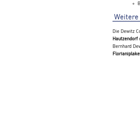
B
Weitere
Die Dewitz C
Hautzendorf
r
Bernhard Dew
Florianiplak