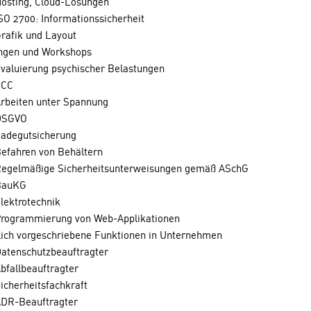
osting, Cloud-Lösungen
SO 2700: Informationssicherheit
rafik und Layout
ngen und Workshops
valuierung psychischer Belastungen
SCC
rbeiten unter Spannung
DSGVO
adegutsicherung
efahren von Behältern
egelmäßige Sicherheitsunterweisungen gemäß ASchG
BauKG
lektrotechnik
rogrammierung von Web-Applikationen
lich vorgeschriebene Funktionen in Unternehmen
atenschutzbeauftragter
bfallbeauftragter
icherheitsfachkraft
DR-Beauftragter