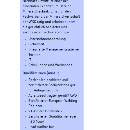
Bernhard Dewitz ist einer der
führenden Experten im Bereich
Mineralöltechnik. Er ist für den
Fachverband der Mineralölwirtschaft
der WKO tätig und arbeitet zudem
als gerichtlich beeideter und
zertifizierter Sachverständiger.
Unternehmensberatung
Sicherheit
Integrierte Managementsysteme
Technik
IT
Schulungen und Workshops
Qualifikationen (Auszug)
Gerichtlich beeideter und
zertifizierter Sachverständiger
für Anlagentechnik
Abfallbeauftragter gemäß AWG
Zertifizierter European Welding
Engineer
VT-Prüfer Prüfstufe 2
Zertifizierter Qualitätsmanager
(ISO 9000)
Lead Auditor für