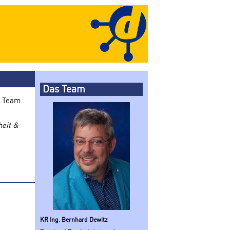
Das Team
r Team
heit &
KR Ing. Bernhard Dewitz