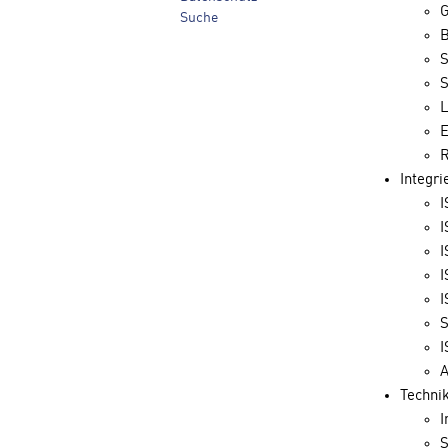
G
Suche
B
S
S
L
E
R
Integr
I
I
I
I
I
S
I
A
Techni
I
S